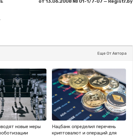
ИЕ
от 13.06.2008 № 01-1/7-07 — Registr.by
т
Еще От Автора
вводят новые меры
Нацбанк определил перечень
роботизации
криптовалют и операций для