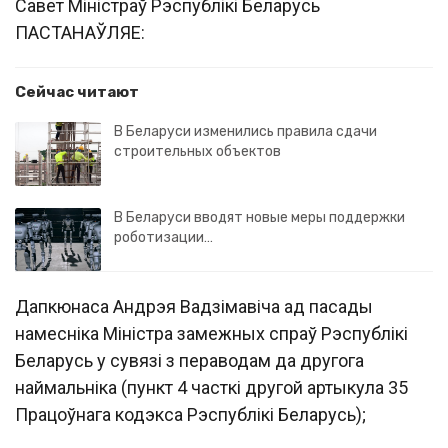
Савет Мiнiстраў Рэспублiкi Беларусь
ПАСТАНАЎЛЯЕ:
Сейчас читают
В Беларуси изменились правила сдачи
строительных объектов
В Беларуси вводят новые меры поддержки
роботизации…
Дапкюнаса Андрэя Вадзiмавiча ад пасады
намеснiка Мiнiстра замежных спраў Рэспублiкi
Беларусь у сувязi з пераводам да другога
наймальнiка (пункт 4 часткi другой артыкула 35
Працоўнага кодэкса Рэспублiкi Беларусь);