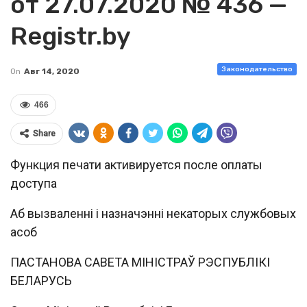
от 27.07.2020 № 436 —
Registr.by
Законодательство
On
Авг 14, 2020
466
Share
Функция печати активируется после оплаты
доступа
Аб вызваленнi i назначэннi некаторых службовых
асоб
ПАСТАНОВА САВЕТА МIНIСТРАЎ РЭСПУБЛIКI
БЕЛАРУСЬ