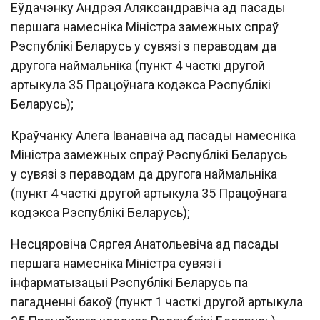
Еўдачэнку Андрэя Аляксандравiча ад пасады
першага намеснiка Мiнiстра замежных спраў
Рэспублiкi Беларусь у сувязi з пераводам да
другога наймальнiка (пункт 4 часткi другой
артыкула 35 Працоўнага кодэкса Рэспублiкi
Беларусь);
Краўчанку Алега Iванавiча ад пасады намеснiка
Мiнiстра замежных спраў Рэспублiкi Беларусь
у сувязi з пераводам да другога наймальнiка
(пункт 4 часткi другой артыкула 35 Працоўнага
кодэкса Рэспублiкi Беларусь);
Несцяровiча Сяргея Анатольевiча ад пасады
першага намеснiка Мiнiстра сувязi i
iнфарматызацыi Рэспублiкi Беларусь па
пагадненнi бакоў (пункт 1 часткi другой артыкула