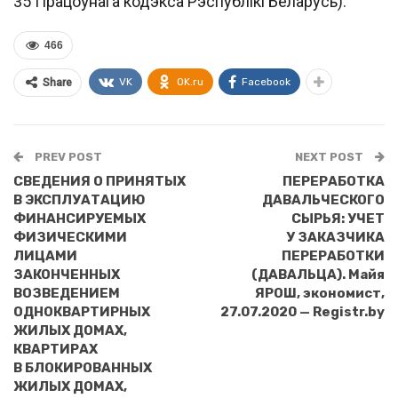
35 Працоўнага кодэкса Рэспублiкi Беларусь).
466
VK
OK.ru
Facebook
Share
PREV POST
NEXT POST
СВЕДЕНИЯ О ПРИНЯТЫХ
ПЕРЕРАБОТКА
В ЭКСПЛУАТАЦИЮ
ДАВАЛЬЧЕСКОГО
ФИНАНСИРУЕМЫХ
СЫРЬЯ: УЧЕТ
ФИЗИЧЕСКИМИ
У ЗАКАЗЧИКА
ЛИЦАМИ
ПЕРЕРАБОТКИ
ЗАКОНЧЕННЫХ
(ДАВАЛЬЦА). Майя
ВОЗВЕДЕНИЕМ
ЯРОШ, экономист,
ОДНОКВАРТИРНЫХ
27.07.2020 — Registr.by
ЖИЛЫХ ДОМАХ,
КВАРТИРАХ
В БЛОКИРОВАННЫХ
ЖИЛЫХ ДОМАХ,