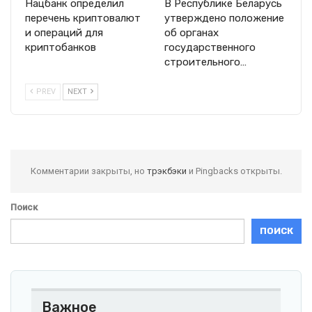
Нацбанк определил
В Республике Беларусь
перечень криптовалют
утверждено положение
и операций для
об органах
криптобанков
государственного
строительного…
PREV
NEXT
Комментарии закрыты, но
трэкбэки
и Pingbacks открыты.
Поиск
ПОИСК
Важное