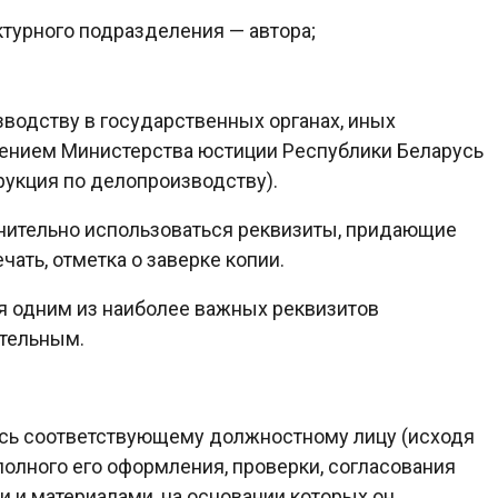
ктурного подразделения — автора;
зводству в государственных органах, иных
лением Министерства юстиции Республики Беларусь
трукция по делопроизводству).
нительно использоваться реквизиты, придающие
ать, отметка о заверке копии.
ся одним из наиболее важных реквизитов
ительным.
ись соответствующему должностному лицу (исходя
полного его оформления, проверки, согласования
 и материалами, на основании которых он