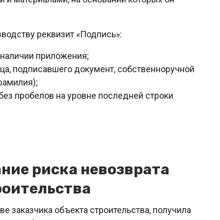
зводству реквизит «Подпись»:
о наличии приложения;
ца, подписавшего документ, собственноручной
фамилия);
ез пробелов на уровне последней строки
ание риска невозврата
роительства
е заказчика объекта строительства, получила