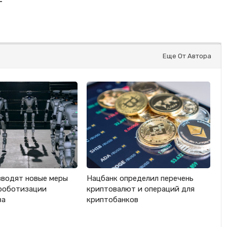
—
Еще От Автора
вводят новые меры
Нацбанк определил перечень
роботизации
криптовалют и операций для
ва
криптобанков