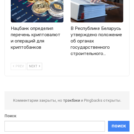
Нацбанк определил
В Республике Беларусь
перечень криптовалют
утверждено положение
и операций для
об органах
криптобанков
государственного
строительного…
PREV
NEXT
Комментарии закрыты, но
трэкбэки
и Pingbacks открыты.
Поиск
ПОИСК