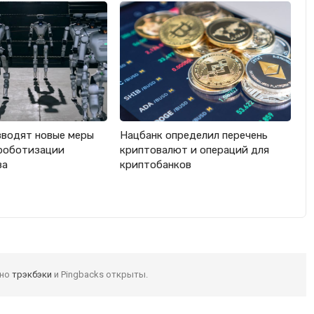
вводят новые меры
Нацбанк определил перечень
роботизации
криптовалют и операций для
ва
криптобанков
 но
трэкбэки
и Pingbacks открыты.