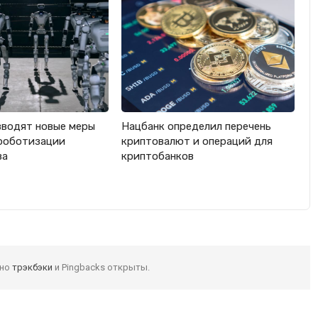
вводят новые меры
Нацбанк определил перечень
роботизации
криптовалют и операций для
ва
криптобанков
 но
трэкбэки
и Pingbacks открыты.