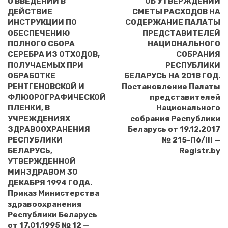
О ВВЕДЕНИИ В
ОБ УТВЕРЖДЕНИИ
ДЕЙСТВИЕ
СМЕТЫ РАСХОДОВ НА
ИНСТРУКЦИИ ПО
СОДЕРЖАНИЕ ПАЛАТЫ
ОБЕСПЕЧЕНИЮ
ПРЕДСТАВИТЕЛЕЙ
ПОЛНОГО СБОРА
НАЦИОНАЛЬНОГО
СЕРЕБРА ИЗ ОТХОДОВ,
СОБРАНИЯ
ПОЛУЧАЕМЫХ ПРИ
РЕСПУБЛИКИ
ОБРАБОТКЕ
БЕЛАРУСЬ НА 2018 ГОД.
РЕНТГЕНОВСКОЙ И
Постановление Палаты
ФЛЮОРОГРАФИЧЕСКОЙ
представителей
ПЛЕНКИ, В
Национального
УЧРЕЖДЕНИЯХ
собрания Республики
ЗДРАВООХРАНЕНИЯ
Беларусь от 19.12.2017
РЕСПУБЛИКИ
№ 215-П6/III —
БЕЛАРУСЬ,
Registr.by
УТВЕРЖДЕННОЙ
МИНЗДРАВОМ 30
ДЕКАБРЯ 1994 ГОДА.
Приказ Министерства
здравоохранения
Республики Беларусь
от 17.01.1995 № 12 —