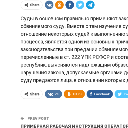
Share
Суды в основном правильно применяют зак
обвиняемого суду. Вместе с тем изучение с
отношение некоторых судей к выполнению з
процесса, является одной из основных при
законодательства при предании обвиняемого 
перечисленные в ст. 222 УПК РСФСР и соот
республик, выясняются надлежащим образо
нарушения закона, допускаемые органами д
суду предаются лица, в отношении которых
VK
OK.ru
Facebook
Tw
Share
PREV POST
ПРИМЕРНАЯ РАБОЧАЯ ИНСТРУКЦИЯ ОПЕРАТО