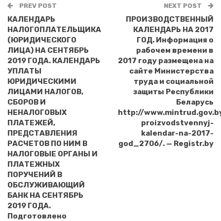
PREV POST
NEXT POST
КАЛЕНДАРЬ
ПРОИЗВОДСТВЕННЫЙ
НАЛОГОПЛАТЕЛЬЩИКА
КАЛЕНДАРЬ НА 2017
(ЮРИДИЧЕСКОГО
ГОД. Информация о
ЛИЦА) НА СЕНТЯБРЬ
рабочем времени в
2019 ГОДА. КАЛЕНДАРЬ
2017 году размещена на
УПЛАТЫ
сайте Министерства
ЮРИДИЧЕСКИМИ
труда и социальной
ЛИЦАМИ НАЛОГОВ,
защиты Республики
СБОРОВ И
Беларусь
НЕНАЛОГОВЫХ
http://www.mintrud.gov.b
ПЛАТЕЖЕЙ,
proizvodstvennyj-
ПРЕДСТАВЛЕНИЯ
kalendar-na-2017-
РАСЧЕТОВ ПО НИМ В
god_2706/. — Registr.by
НАЛОГОВЫЕ ОРГАНЫ И
ПЛАТЕЖНЫХ
ПОРУЧЕНИЙ В
ОБСЛУЖИВАЮЩИЙ
БАНК НА СЕНТЯБРЬ
2019 ГОДА.
Подготовлено