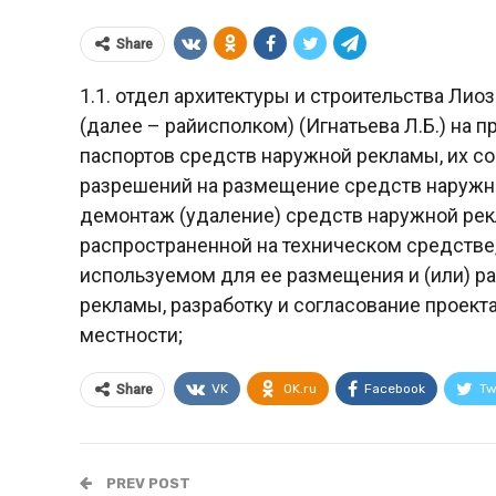
Share
1.1. отдел архитектуры и строительства Лио
(далее – райисполком) (Игнатьева Л.Б.) на
паспортов средств наружной рекламы, их с
разрешений на размещение средств наружн
демонтаж (удаление) средств наружной рек
распространенной на техническом средстве,
используемом для ее размещения и (или) р
рекламы, разработку и согласование проект
местности;
VK
OK.ru
Facebook
Tw
Share
PREV POST