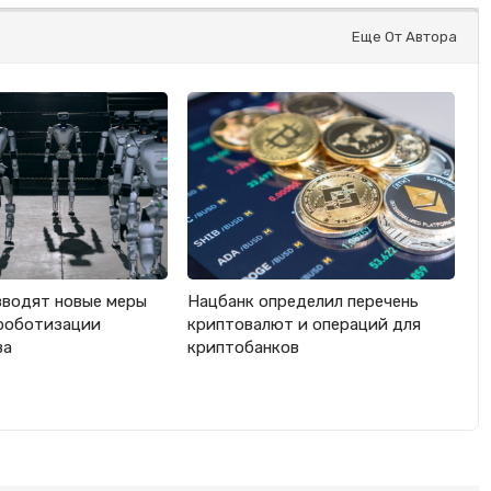
Еще От Автора
вводят новые меры
Нацбанк определил перечень
роботизации
криптовалют и операций для
ва
криптобанков