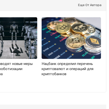
Еще От Автора
вводят новые меры
Нацбанк определил перечень
роботизации
криптовалют и операций для
ва
криптобанков