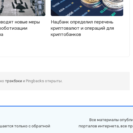
вводят новые меры
Нацбанк определил перечень
роботизации
криптовалют и операций для
ва
криптобанков
 но
трэкбэки
и Pingbacks открыты.
Все материалы опубли
шается только с обратной
порталов интернета, все п