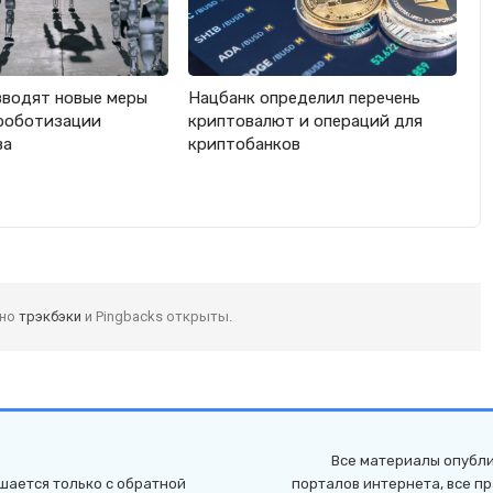
вводят новые меры
Нацбанк определил перечень
роботизации
криптовалют и операций для
ва
криптобанков
 но
трэкбэки
и Pingbacks открыты.
Все материалы опубли
шается только с обратной
порталов интернета, все п