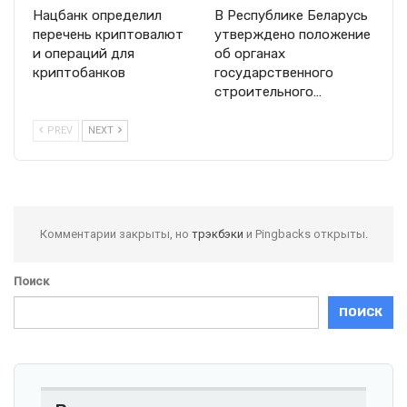
Нацбанк определил
В Республике Беларусь
перечень криптовалют
утверждено положение
и операций для
об органах
криптобанков
государственного
строительного…
PREV
NEXT
Комментарии закрыты, но
трэкбэки
и Pingbacks открыты.
Поиск
ПОИСК