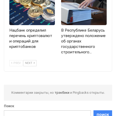
Нацбанк определил
В Республике Беларусь
перечень криптовалют
утверждено положение
и операций для
об органах
криптобанков
государственного
строительного…
PREV
NEXT
Комментарии закрыты, но
трэкбэки
и Pingbacks открыты.
Поиск
ПОИСК