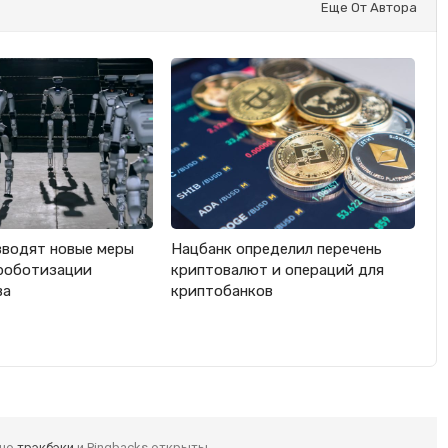
Еще От Автора
вводят новые меры
Нацбанк определил перечень
роботизации
криптовалют и операций для
ва
криптобанков
 но
трэкбэки
и Pingbacks открыты.