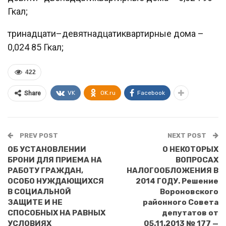
Гкал;
тринадцати–девятнадцатиквартирные дома –
0,024 85 Гкал;
422
VK
OK.ru
Facebook
Share
PREV POST
NEXT POST
ОБ УСТАНОВЛЕНИИ
О НЕКОТОРЫХ
БРОНИ ДЛЯ ПРИЕМА НА
ВОПРОСАХ
РАБОТУ ГРАЖДАН,
НАЛОГООБЛОЖЕНИЯ В
ОСОБО НУЖДАЮЩИХСЯ
2014 ГОДУ. Решение
В СОЦИАЛЬНОЙ
Вороновского
ЗАЩИТЕ И НЕ
районного Совета
СПОСОБНЫХ НА РАВНЫХ
депутатов от
УСЛОВИЯХ
05.11.2013 № 177 —