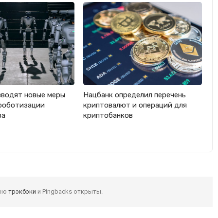
вводят новые меры
Нацбанк определил перечень
роботизации
криптовалют и операций для
ва
криптобанков
 но
трэкбэки
и Pingbacks открыты.