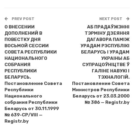
PREV POST
NEXT POST
О ВНЕСЕНИИ
АБ ПРАДАЎЖЭННI
ДОПОЛНЕНИЙ В
ТЭРМIНУ ДЗЕЯННЯ
ПОВЕСТКУ ДНЯ
ДАГАВОРА ПАМIЖ
ВОСЬМОЙ СЕССИИ
УРАДАМ РЭСПУБЛIКI
СОВЕТА РЕСПУБЛИКИ
БЕЛАРУСЬ I УРАДАМ
НАЦИОНАЛЬНОГО
УКРАIНЫ АБ
СОБРАНИЯ
СУПРАЦОЎНIЦТВЕ Ў
РЕСПУБЛИКИ
ГАЛIНЕ НАВУКI I
БЕЛАРУСЬ.
ТЭХНАЛОГIЙ.
Постановление Совета
Постановление Совета
Республики
Министров Республики
Национального
Беларусь от 23.03.2000
собрания Республики
№ 386 — Registr.by
Беларусь от 30.11.1999
№ 639-СР/VIII —
Registr.by