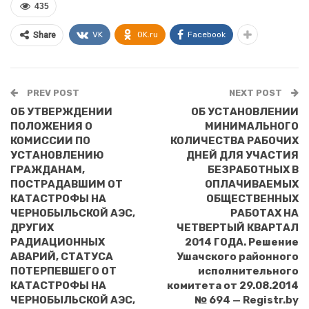
435
VK
OK.ru
Facebook
Share
PREV POST
NEXT POST
ОБ УТВЕРЖДЕНИИ
ОБ УСТАНОВЛЕНИИ
ПОЛОЖЕНИЯ О
МИНИМАЛЬНОГО
КОМИССИИ ПО
КОЛИЧЕСТВА РАБОЧИХ
УСТАНОВЛЕНИЮ
ДНЕЙ ДЛЯ УЧАСТИЯ
ГРАЖДАНАМ,
БЕЗРАБОТНЫХ В
ПОСТРАДАВШИМ ОТ
ОПЛАЧИВАЕМЫХ
КАТАСТРОФЫ НА
ОБЩЕСТВЕННЫХ
ЧЕРНОБЫЛЬСКОЙ АЭС,
РАБОТАХ НА
ДРУГИХ
ЧЕТВЕРТЫЙ КВАРТАЛ
РАДИАЦИОННЫХ
2014 ГОДА. Решение
АВАРИЙ, СТАТУСА
Ушачского районного
ПОТЕРПЕВШЕГО ОТ
исполнительного
КАТАСТРОФЫ НА
комитета от 29.08.2014
ЧЕРНОБЫЛЬСКОЙ АЭС,
№ 694 — Registr.by