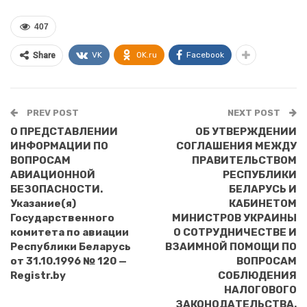
407
VK
OK.ru
Facebook
Share
PREV POST
NEXT POST
О ПРЕДСТАВЛЕНИИ
ОБ УТВЕРЖДЕНИИ
ИНФОРМАЦИИ ПО
СОГЛАШЕНИЯ МЕЖДУ
ВОПРОСАМ
ПРАВИТЕЛЬСТВОМ
АВИАЦИОННОЙ
РЕСПУБЛИКИ
БЕЗОПАСНОСТИ.
БЕЛАРУСЬ И
Указание(я)
КАБИНЕТОМ
Государственного
МИНИСТРОВ УКРАИНЫ
комитета по авиации
О СОТРУДНИЧЕСТВЕ И
Республики Беларусь
ВЗАИМНОЙ ПОМОЩИ ПО
от 31.10.1996 № 120 —
ВОПРОСАМ
Registr.by
СОБЛЮДЕНИЯ
НАЛОГОВОГО
ЗАКОНОДАТЕЛЬСТВА.