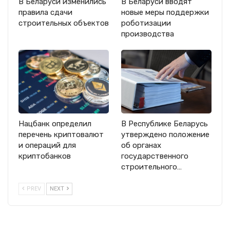
В Беларуси изменились
В Беларуси вводят
правила сдачи
новые меры поддержки
строительных объектов
роботизации
производства
Нацбанк определил
В Республике Беларусь
перечень криптовалют
утверждено положение
и операций для
об органах
криптобанков
государственного
строительного…
PREV
NEXT