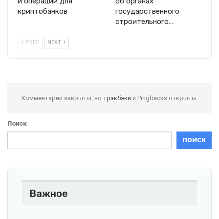
и операций для
об органах
криптобанков
государственного
строительного…
PREV
NEXT
Комментарии закрыты, но
трэкбэки
и Pingbacks открыты.
Поиск
ПОИСК
Важное