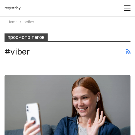
registr.by
Home
#viber
просмотр тегов
#viber