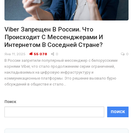
Viber Запрещен В России. Что
Происходит С Мессенджерами И
Интернетом В Соседней Стране?
Янв 11, 2025
55 078
0
0
В России запретили популярный мессенджер с белорусскими
корнями Viber, что стало продолжением серии ограничений,
накладываемых на цифровую инфраструктуру и
коммуникационные платформы. Это решение вызвало бурю
обсуждений в обществе и стало…
Поиск
ПОИСК