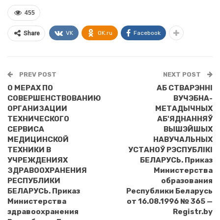
455
VK
OK.ru
Facebook
Share
PREV POST
NEXT POST
О МЕРАХ ПО
АБ СТВАРЭННI
СОВЕРШЕНСТВОВАНИЮ
ВУЧЭБНА-
ОРГАНИЗАЦИИ
МЕТАДЫЧНЫХ
ТЕХНИЧЕСКОГО
АБ'ЯДНАННЯЎ
СЕРВИСА
ВЫШЭЙШЫХ
МЕДИЦИНСКОЙ
НАВУЧАЛЬНЫХ
ТЕХНИКИ В
УСТАНОЎ РЭСПУБЛIКI
УЧРЕЖДЕНИЯХ
БЕЛАРУСЬ. Приказ
ЗДРАВООХРАНЕНИЯ
Министерства
РЕСПУБЛИКИ
образования
БЕЛАРУСЬ. Приказ
Республики Беларусь
Министерства
от 16.08.1996 № 365 —
здравоохранения
Registr.by