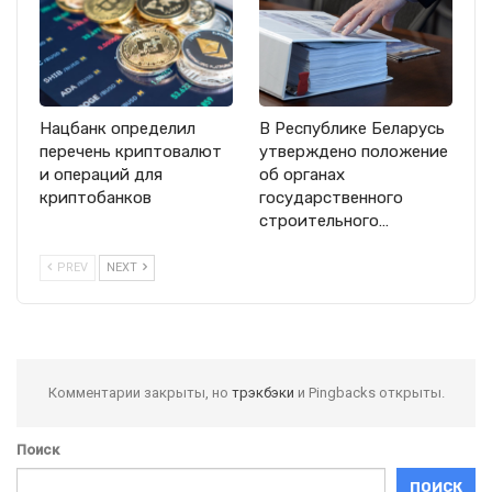
Нацбанк определил
В Республике Беларусь
перечень криптовалют
утверждено положение
и операций для
об органах
криптобанков
государственного
строительного…
PREV
NEXT
Комментарии закрыты, но
трэкбэки
и Pingbacks открыты.
Поиск
ПОИСК