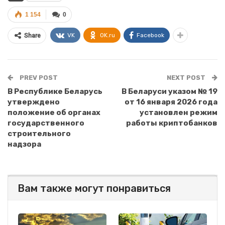
1 154
0
VK
OK.ru
Facebook
Share
PREV POST
NEXT POST
В Республике Беларусь
В Беларуси указом № 19
утверждено
от 16 января 2026 года
положение об органах
установлен режим
государственного
работы криптобанков
строительного
надзора
Вам также могут понравиться