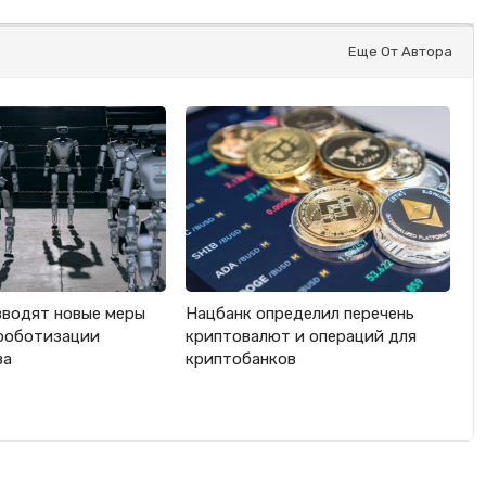
Еще От Автора
вводят новые меры
Нацбанк определил перечень
роботизации
криптовалют и операций для
ва
криптобанков