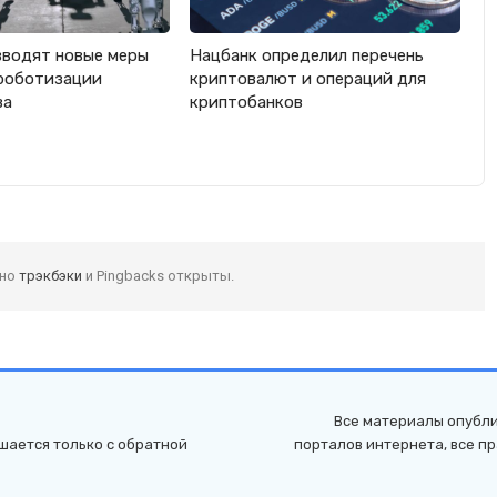
вводят новые меры
Нацбанк определил перечень
роботизации
криптовалют и операций для
ва
криптобанков
 но
трэкбэки
и Pingbacks открыты.
Все материалы опубли
шается только с обратной
порталов интернета, все п