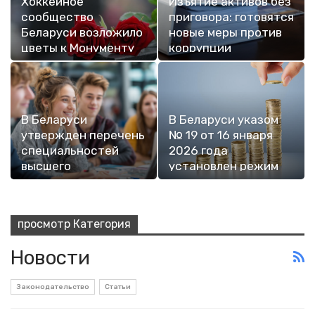
Хоккейное
Изъятие активов без
сообщество
приговора: готовятся
Беларуси возложило
новые меры против
цветы к Монументу
коррупции
Победы в…
В Беларуси
В Беларуси указом
утвержден перечень
№ 19 от 16 января
специальностей
2026 года
высшего
установлен режим
образования для…
работы…
просмотр Категория
Новости
Законодательство
Статьи