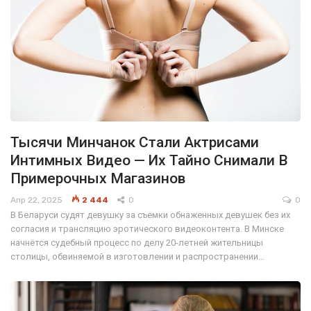
Тысячи Минчанок Стали Актрисами
Интимных Видео — Их Тайно Снимали В
Примерочных Магазинов
Апр 22, 2025
2 444
0
0
В Беларуси судят девушку за съемки обнаженных девушек без их
согласия и трансляцию эротического видеоконтента. В Минске
начнётся судебный процесс по делу 20-летней жительницы
столицы, обвиняемой в изготовлении и распространении…