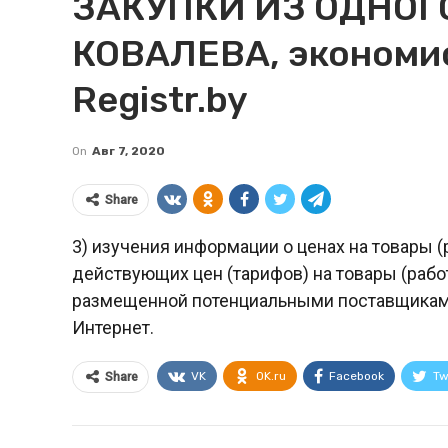
ЗАКУПКИ ИЗ ОДНОГО
КОВАЛЕВА, экономис
Registr.by
On
Авг 7, 2020
Share
3) изучения информации о ценах на товары (
действующих цен (тарифов) на товары (работ
размещенной потенциальными поставщиками 
Интернет.
VK
OK.ru
Facebook
Tw
Share