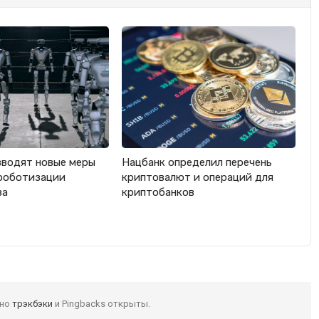
вводят новые меры
Нацбанк определил перечень
роботизации
криптовалют и операций для
ва
криптобанков
 но
трэкбэки
и Pingbacks открыты.