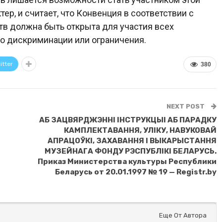
р, и считает, что Конвенция в соответствии с
тв должна быть открыта для участия всех
бо дискриминации или ограничения.
itter
380
NEXT POST
АБ ЗАЦВЯРДЖЭННI IНСТРУКЦЫI АБ ПАРАДКУ
КАМПЛЕКТАВАННЯ, УЛIКУ, НАВУКОВАЙ
АПРАЦОЎКI, ЗАХАВАННЯ I ВЫКАРЫСТАННЯ
МУЗЕЙНАГА ФОНДУ РЭСПУБЛIКI БЕЛАРУСЬ.
Приказ Министерства культуры Республики
Беларусь от 20.01.1997 № 19 — Registr.by
Еще От Автора