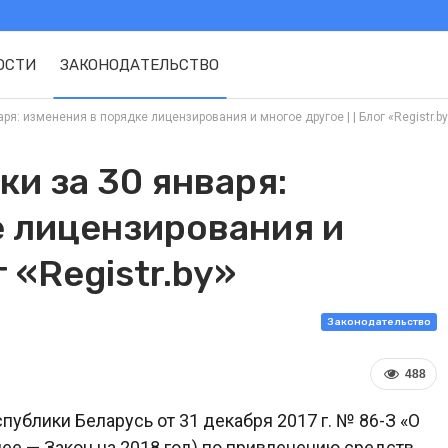
ОСТИ
ЗАКОНОДАТЕЛЬСТВО
ря: изменения в порядке лицензирования и многое другое | | Блог «Registr.by
и за 30 января:
е лицензирования и
г «Registr.by»
Законодательство
488
ублики Беларусь от 31 декабря 2017 г. № 86-З «О
ее — Закон на 2018 год) по привлечению средств,