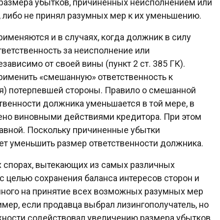
размера убытков, причиненных неисполнением или
либо не принял разумных мер к их уменьшению.
применяются и в случаях, когда должник в силу
ответственность за неисполнение или
ависимо от своей вины (пункт 2 ст. 385 ГК).
применить «смешанную» ответственность к
я) потерпевшей стороны. Правило о смешанной
ственности должника уменьшается в той мере, в
ено виновными действиями кредитора. При этом
равной. Поскольку причиненные убытки
ет уменьшить размер ответственности должника.
х спорах, вытекающих из самых различных
с целью сохранения баланса интересов сторон и
нного на принятие всех возможных разумных мер
мер, если продавца выбрал лизингополучатель, но
ности содействовал увеличению размера убытков,