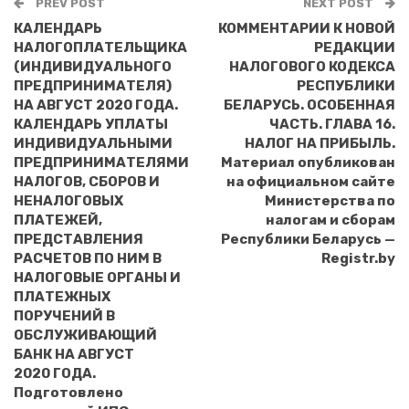
PREV POST
NEXT POST
КАЛЕНДАРЬ
КОММЕНТАРИИ К НОВОЙ
НАЛОГОПЛАТЕЛЬЩИКА
РЕДАКЦИИ
(ИНДИВИДУАЛЬНОГО
НАЛОГОВОГО КОДЕКСА
ПРЕДПРИНИМАТЕЛЯ)
РЕСПУБЛИКИ
НА АВГУСТ 2020 ГОДА.
БЕЛАРУСЬ. ОСОБЕННАЯ
КАЛЕНДАРЬ УПЛАТЫ
ЧАСТЬ. ГЛАВА 16.
ИНДИВИДУАЛЬНЫМИ
НАЛОГ НА ПРИБЫЛЬ.
ПРЕДПРИНИМАТЕЛЯМИ
Материал опубликован
НАЛОГОВ, СБОРОВ И
на официальном сайте
НЕНАЛОГОВЫХ
Министерства по
ПЛАТЕЖЕЙ,
налогам и сборам
ПРЕДСТАВЛЕНИЯ
Республики Беларусь —
РАСЧЕТОВ ПО НИМ В
Registr.by
НАЛОГОВЫЕ ОРГАНЫ И
ПЛАТЕЖНЫХ
ПОРУЧЕНИЙ В
ОБСЛУЖИВАЮЩИЙ
БАНК НА АВГУСТ
2020 ГОДА.
Подготовлено