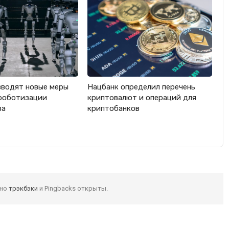
вводят новые меры
Нацбанк определил перечень
роботизации
криптовалют и операций для
ва
криптобанков
 но
трэкбэки
и Pingbacks открыты.