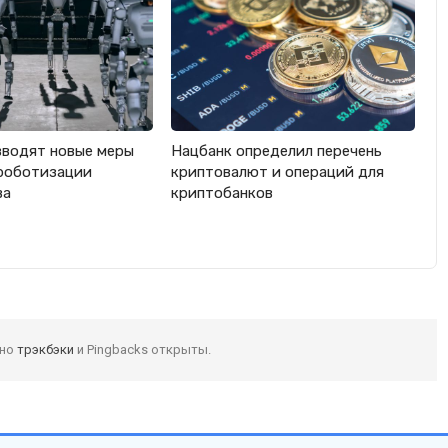
вводят новые меры
Нацбанк определил перечень
роботизации
криптовалют и операций для
ва
криптобанков
 но
трэкбэки
и Pingbacks открыты.