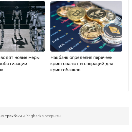
вводят новые меры
Нацбанк определил перечень
роботизации
криптовалют и операций для
ва
криптобанков
 но
трэкбэки
и Pingbacks открыты.