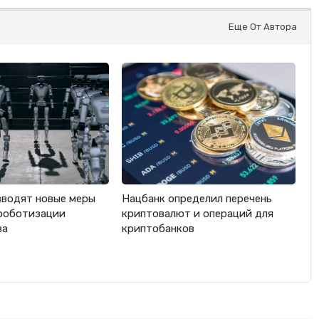
Еще От Автора
вводят новые меры
Нацбанк определил перечень
роботизации
криптовалют и операций для
ва
криптобанков