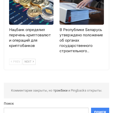
Нацбанк определил
В Республике Беларусь
перечень криптовалют
утверждено положение
и операций для
об органах
криптобанков
государственного
строительного…
PREV
NEXT
Комментарии закрыты, но
трэкбэки
и Pingbacks открыты.
Поиск
ПОИСК