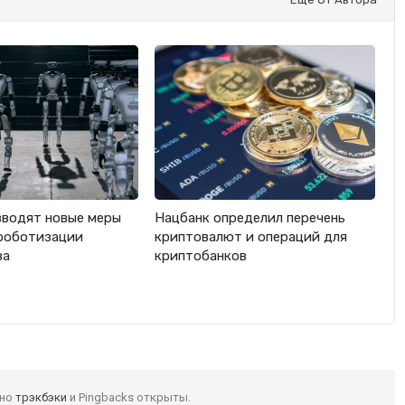
вводят новые меры
Нацбанк определил перечень
роботизации
криптовалют и операций для
ва
криптобанков
 но
трэкбэки
и Pingbacks открыты.