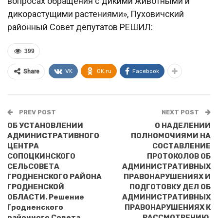
вопросах обращения с дикими животными и
дикорастущими растениями», Пуховичский
районный Совет депутатов РЕШИЛ:
399
VK
OK.ru
Facebook
Share
PREV POST
NEXT POST
ОБ УСТАНОВЛЕНИИ
О НАДЕЛЕНИИ
АДМИНИСТРАТИВНОГО
ПОЛНОМОЧИЯМИ НА
ЦЕНТРА
СОСТАВЛЕНИЕ
СОПОЦКИНСКОГО
ПРОТОКОЛОВ ОБ
СЕЛЬСОВЕТА
АДМИНИСТРАТИВНЫХ
ГРОДНЕНСКОГО РАЙОНА
ПРАВОНАРУШЕНИЯХ И
ГРОДНЕНСКОЙ
ПОДГОТОВКУ ДЕЛ ОБ
ОБЛАСТИ. Решение
АДМИНИСТРАТИВНЫХ
Гродненского
ПРАВОНАРУШЕНИЯХ К
районного Совета
РАССМОТРЕНИЮ.