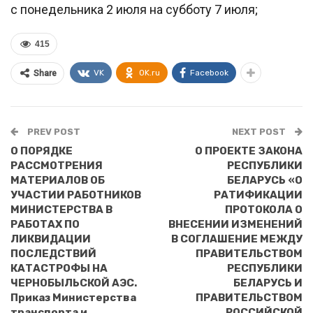
с понедельника 2 июля на субботу 7 июля;
415
VK
OK.ru
Facebook
Share
PREV POST
NEXT POST
О ПОРЯДКЕ
О ПРОЕКТЕ ЗАКОНА
РАССМОТРЕНИЯ
РЕСПУБЛИКИ
МАТЕРИАЛОВ ОБ
БЕЛАРУСЬ «О
УЧАСТИИ РАБОТНИКОВ
РАТИФИКАЦИИ
МИНИСТЕРСТВА В
ПРОТОКОЛА О
РАБОТАХ ПО
ВНЕСЕНИИ ИЗМЕНЕНИЙ
ЛИКВИДАЦИИ
В СОГЛАШЕНИЕ МЕЖДУ
ПОСЛЕДСТВИЙ
ПРАВИТЕЛЬСТВОМ
КАТАСТРОФЫ НА
РЕСПУБЛИКИ
ЧЕРНОБЫЛЬСКОЙ АЭС.
БЕЛАРУСЬ И
Приказ Министерства
ПРАВИТЕЛЬСТВОМ
транспорта и
РОССИЙСКОЙ