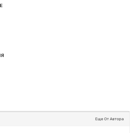
Е
ИЯ
Еще От Автора