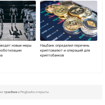
вводят новые меры
Нацбанк определил перечень
роботизации
криптовалют и операций для
ва
криптобанков
 но
трэкбэки
и Pingbacks открыты.