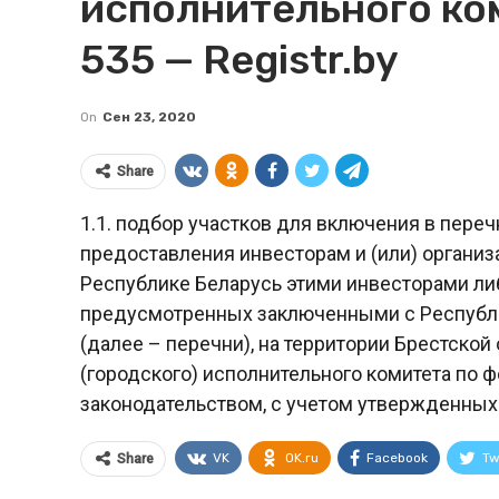
исполнительного ком
535 — Registr.by
On
Сен 23, 2020
Share
1.1. подбор участков для включения в пер
предоставления инвесторам и (или) органи
Республике Беларусь этими инвесторами либ
предусмотренных заключенными с Республ
(далее – перечни), на территории Брестско
(городского) исполнительного комитета по 
законодательством, с учетом утвержденных
VK
OK.ru
Facebook
Tw
Share