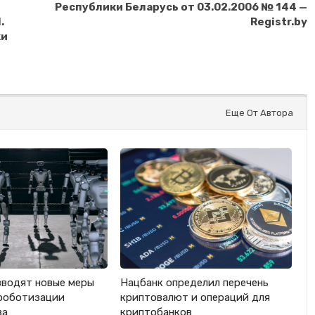
Республики Беларусь от 03.02.2006 № 144 —
.
Registr.by
ки
Еще От Автора
вводят новые меры
Нацбанк определил перечень
роботизации
криптовалют и операций для
ва
криптобанков