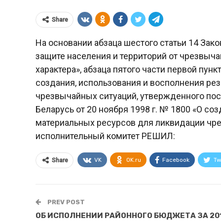
Share
На основании абзаца шестого статьи 14 Зако
защите населения и территорий от чрезвыча
характера», абзаца пятого части первой пунк
создания, использования и восполнения ре
чрезвычайных ситуаций, утвержденного по
Беларусь от 20 ноября 1998 г. № 1800 «О с
материальных ресурсов для ликвидации чр
исполнительный комитет РЕШИЛ:
VK
OK.ru
Facebook
Tw
Share
PREV POST
ОБ ИСПОЛНЕНИИ РАЙОННОГО БЮДЖЕТА ЗА 20