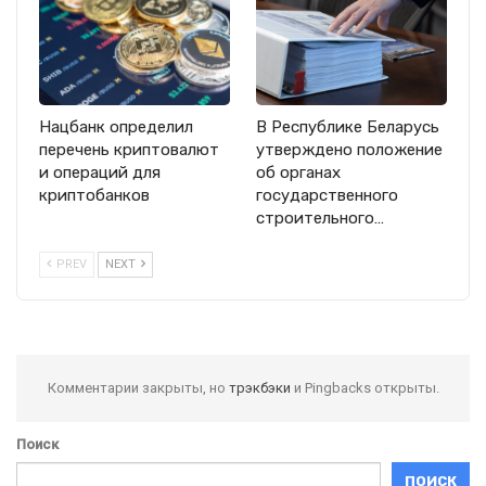
Нацбанк определил
В Республике Беларусь
перечень криптовалют
утверждено положение
и операций для
об органах
криптобанков
государственного
строительного…
PREV
NEXT
Комментарии закрыты, но
трэкбэки
и Pingbacks открыты.
Поиск
ПОИСК