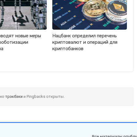
вводят новые меры
Нацбанк определил перечень
роботизации
криптовалют и операций для
ва
криптобанков
 но
трэкбэки
и Pingbacks открыты.
Все материалы опубли